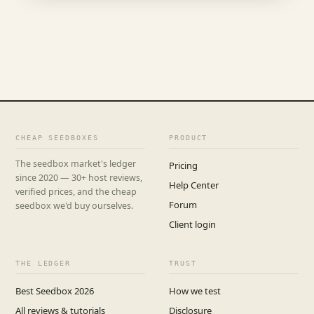
CHEAP SEEDBOXES
PRODUCT
The seedbox market's ledger
Pricing
since 2020 — 30+ host reviews,
Help Center
verified prices, and the cheap
Forum
seedbox we'd buy ourselves.
Client login
THE LEDGER
TRUST
Best Seedbox 2026
How we test
All reviews & tutorials
Disclosure