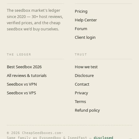
The seedbox market's ledger
Pricing
since 2020 — 30+ host reviews,
Help Center
verified prices, and the cheap
Forum
seedbox we'd buy ourselves.
Client login
THE LEDGER
TRUST
Best Seedbox 2026
How we test
All reviews & tutorials
Disclosure
Seedbox vs VPN
Contact
Seedbox vs VPS
Privacy
Terms
Refund policy
© 2026 CheapSeedboxes.com
·
Same family as Evoseedbox & Iseedfast —
disclosed